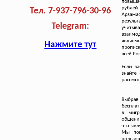
повышае
рублей
Тел. 7-937-796-30-96
Арзама
резуль
Telegram:
учитыв
взаимо
являем
Нажмите тут
прописк
всей Ро
Если ва
знайте
рассмот
Выбрав
бесплат
в мигр
общении
что явл
Мы пом
пользов