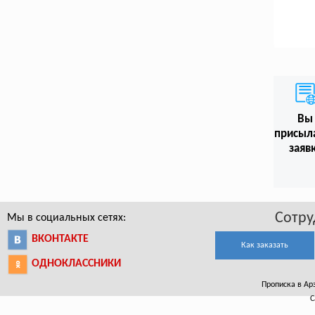
Вы
присыл
заяв
Сотру
Мы в социальных сетях:
ВКОНТАКТЕ
Как заказать
ОДНОКЛАССНИКИ
Прописка в Арз
С