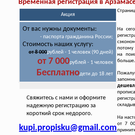
Временная регистрация в Арзамас
Страниц
Акция
От вас нужны документы:
На сег
регистр
- паспорта гражданина России;
сэконом
Стоимость наших услугу:
потому 
от 8 000
рублей - 1 человек (90 дней)
на пои
от 7 000
больше
рублей - 1 человек
Бесплатно
Пожалуй
дети до 18 лет
запомн
дешевл
прописа
Свяжитесь с нами и оформите
регистр
складыв
надежную регистрацию за
короткий срок недорого.
На нас
от 7 0
kupi.propisku@gmail.com
примит